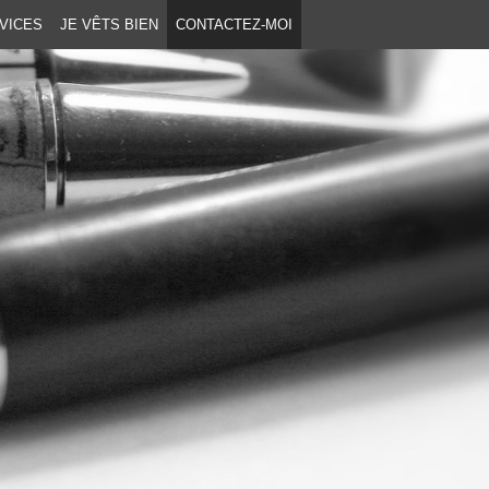
VICES
JE VÊTS BIEN
CONTACTEZ-MOI
ABORDÉS
AIRES
TRIE
ENCES
RES
ATIONS PRIVÉES
ILS
E