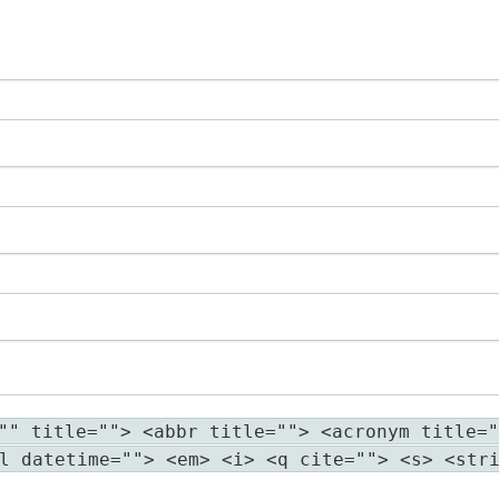
"" title=""> <abbr title=""> <acronym title="
l datetime=""> <em> <i> <q cite=""> <s> <str