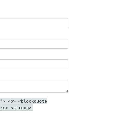
"> <b> <blockquote
ike> <strong>