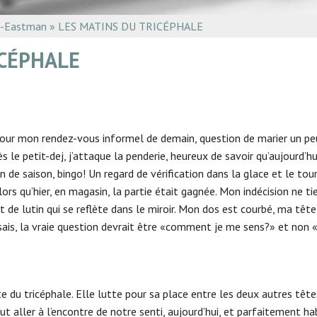
REVUE ZINC
a-Eastman
»
LES MATINS DU TRICÉPHALE
L’INFOLETTRE LES 
ICÉPHALE
 pour mon rendez-vous informel de demain, question de marier un peu
le petit-dej, j’attaque la penderie, heureux de savoir qu’aujourd’hui
e saison, bingo! Un regard de vérification dans la glace et le tour
ors qu’hier, en magasin, la partie était gagnée. Mon indécision ne t
it de lutin qui se reflète dans le miroir. Mon dos est courbé, ma têt
s, la vraie question devrait être «comment je me sens?» et non «de 
e du tricéphale. Elle lutte pour sa place entre les deux autres têtes
t aller à l’encontre de notre senti, aujourd’hui, et parfaitement ha