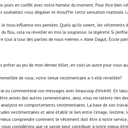
s jours en conflit avec notre humeur du moment. Pour être bien «dans
ous souhaitiez vous déguiser et étouffer cette sensation matinale. 
, le tissu influence nos pensées. Quels qu’ils soient, les vêtement
 du flou, cela va réveiller en moi la souplesse, la légèreté. Si j’enfi
ivre tour à tour des parties de nous-mêmes ». Aline Dagut, École pari
rêter au jeu de mon dernier billet, en voici un autre pour vous auj
ommeillée de vous, votre tenue vestimentaire a-t-elle réveillée?
drai ou commenterai vos messages avec beaucoup d’intérêt. En lai
être avisés des autres commentaires; ainsi, vous ne raterez rien de
analyste en comportements vestimentaires. La base de son travail 
des vestimentaires et ainsi établir le lien entre l’image, l’estime, 
er à mieux comprendre comment le vêtement doit être à notre servi
ous considérons que ce savoir peut contribuer à notre mieux-être 