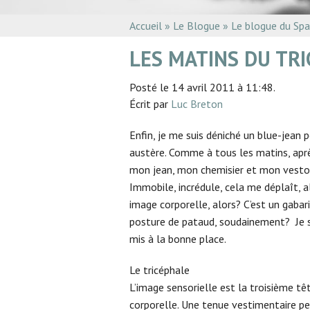
Accueil
»
Le Blogue
»
Le blogue du Sp
LES MATINS DU TR
Posté le 14 avril 2011 à 11:48.
Écrit par
Luc Breton
Enfin, je me suis déniché un blue-jean
austère. Comme à tous les matins, après 
mon jean, mon chemisier et mon veston d
Immobile, incrédule, cela me déplaît, al
image corporelle, alors? C’est un gabar
posture de pataud, soudainement? Je sai
mis à la bonne place.
Le tricéphale
L’image sensorielle est la troisième têt
corporelle. Une tenue vestimentaire peu