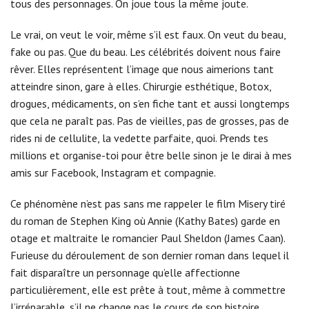
tous des personnages. On joue tous la même joute.
Le vrai, on veut le voir, même s’il est faux. On veut du beau,
fake ou pas. Que du beau. Les célébrités doivent nous faire
rêver. Elles représentent l’image que nous aimerions tant
atteindre sinon, gare à elles. Chirurgie esthétique, Botox,
drogues, médicaments, on s’en fiche tant et aussi longtemps
que cela ne paraît pas. Pas de vieilles, pas de grosses, pas de
rides ni de cellulite, la vedette parfaite, quoi. Prends tes
millions et organise-toi pour être belle sinon je le dirai à mes
amis sur Facebook, Instagram et compagnie.
Ce phénomène n’est pas sans me rappeler le film Misery tiré
du roman de Stephen King où Annie (Kathy Bates) garde en
otage et maltraite le romancier Paul Sheldon (James Caan).
Furieuse du déroulement de son dernier roman dans lequel il
fait disparaître un personnage qu’elle affectionne
particulièrement, elle est prête à tout, même à commettre
l’irréparable, s’il ne change pas le cours de son histoire.