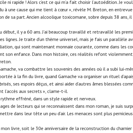
e ni rapide ! Alors c’est ce qui m’a fait choisir l’autoédition. Je vou
du à une cause qui me tient à cœur », révèle M. Breton, en entrevue
don de sa part. Ancien alcoolique toxicomane, sobre depuis 38 ans, il
début, il y a 60 ans. J’ai beaucoup travaillé et retravaillé les prem
s lignes. Je traite d’un thème universel, mais je fais un parallèle av
miliation, qui sont maintenant monnaie courante, comme dans les cou
rant son enfance. Dans mon histoire, ces réalités refont violemmen
reton.
amache, va combattre les souvenirs des années où il a subi lui-mê
 apportée à la fin du livre, quand Gamache va organiser un rituel d’ap
 brisés, ses espoirs déçus, et ainsi aider d’autres âmes blessées comm
t l’accès aux secrets », clame-t-il.
 rythme effréné, dans un style rapide et nerveux.
ges de lecteurs qui se reconnaissent dans mon roman, je suis surpri
à mettre dans leur tête un peu d’air. Les menaces sont plus pernicieu
mon livre, soit le 30e anniversaire de la reconstruction du charnier