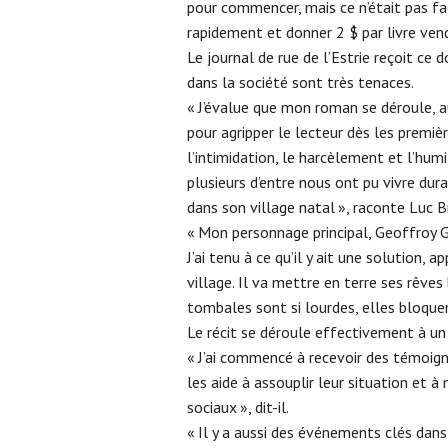
pour commencer, mais ce n’était pas facil
rapidement et donner 2 $ par livre ven
Le journal de rue de l’Estrie reçoit ce 
dans la société sont très tenaces.
« J’évalue que mon roman se déroule, au 
pour agripper le lecteur dès les première
l’intimidation, le harcèlement et l’hu
plusieurs d’entre nous ont pu vivre du
dans son village natal », raconte Luc B
« Mon personnage principal, Geoffroy G
J’ai tenu à ce qu’il y ait une solution,
village. Il va mettre en terre ses rêves
tombales sont si lourdes, elles bloquen
Le récit se déroule effectivement à un
« J’ai commencé à recevoir des témoigna
les aide à assouplir leur situation et 
sociaux », dit-il.
« Il y a aussi des événements clés dans 