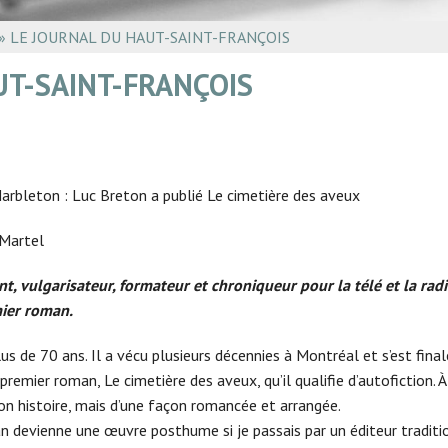
REVUE ZINC
»
LE JOURNAL DU HAUT-SAINT-FRANÇOIS
L’INFOLETTRE LES 
UT-SAINT-FRANÇOIS
arbleton : Luc Breton a publié Le cimetière des aveux
 Martel
nt, vulgarisateur, formateur et chroniqueur pour la télé et la rad
mier roman.
lus de 70 ans. Il a vécu plusieurs décennies à Montréal et s’est fin
emier roman, Le cimetière des aveux, qu’il qualifie d’autofiction. À p
on histoire, mais d’une façon romancée et arrangée.
 devienne une œuvre posthume si je passais par un éditeur tradition