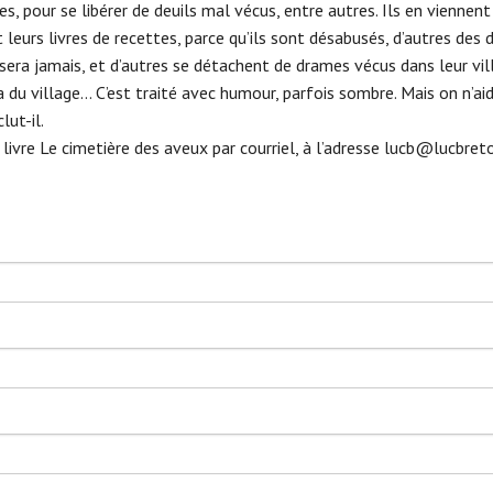
s, pour se libérer de deuils mal vécus, entre autres. Ils en viennent
ent leurs livres de recettes, parce qu’ils sont désabusés, d’autres de
lisera jamais, et d’autres se détachent de drames vécus dans leur v
 du village… C’est traité avec humour, parfois sombre. Mais on n’ai
lut-il.
livre Le cimetière des aveux par courriel, à l’adresse
lucb@lucbret