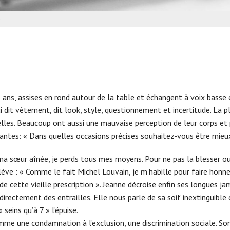
REVUE ZINC
e
L’INFOLETTRE LES 
ans, assises en rond autour de la table et échangent à voix basse 
 dit vêtement, dit look, style, questionnement et incertitude. La 
lles. Beaucoup ont aussi une mauvaise perception de leur corps et p
pantes: « Dans quelles occasions précises souhaitez-vous être mieu
ma sœur aînée, je perds tous mes moyens. Pour ne pas la blesser ou 
 relève : « Comme le fait Michel Louvain, je m’habille pour faire hon
 de cette vieille prescription ». Jeanne décroise enfin ses longues 
rectement des entrailles. Elle nous parle de sa soif inextinguible 
seins qu’à 7 » l’épuise.
comme une condamnation à l’exclusion, une discrimination sociale. S