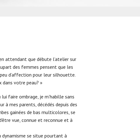
EFFRONTÉS
en attendant que débute l’atelier sur
plupart des femmes pensent que les
eu d’affection pour leur silhouette.
x dans votre peau? »
lui faire ombrage, je m’habille sans
neur à mes parents, décédés depuis des
jambes gainées de bas multicolores, se
d’être vue, connue et reconnue et à
on dynamisme se situe pourtant à