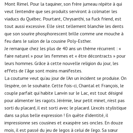
Mont Rimel. Pour la taquiner, son frère jumeau répète à qui
veut l’entendre que ses produits serviront à colmater les
viaducs du Québec. Pourtant, Chrysanthi, sa fuck friend, est
tout aussi excessive. Elle s’est tellement blanchie les dents
que son sourire phosphorescent brille comme une mouche à
feu dans le salon de la cousine Poly-Esther.
Je remarque chez les plus de 40 ans un thème récurrent : «
faire naturel » pour les femmes et « être décontracts » pour
leurs hommes. Grâce à cette nouvelle religion du jour, les
effets de l’âge sont moins manifestes.
La coutume veut qu’au jour de l’An un incident se produise. On
l’espère, on le souhaite. Cette fois-ci, Chantal et François, le
couple parfait qui habite Lanvin sur le Lac, est tout désigné
pour alimenter les ragots. Jérémie, leur petit minet, n’est pas
sorti du placard, il est sorti avec le placard. L’excès stylistique
dans sa plus belle expression ! En quête d’identité, il
impressionne ses cousines et exaspère ses oncles. En douze
mois, il est passé du jeu de legos à celui de l’ego. Sa sœur