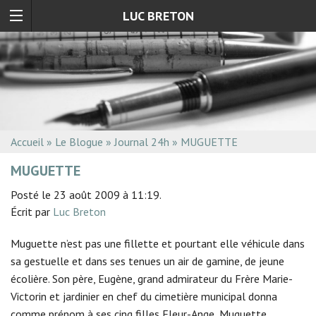
LUC BRETON
Accueil
»
Le Blogue
»
Journal 24h
»
MUGUETTE
MUGUETTE
Posté le 23 août 2009 à 11:19.
Écrit par
Luc Breton
Muguette n’est pas une fillette et pourtant elle véhicule dans
sa gestuelle et dans ses tenues un air de gamine, de jeune
écolière. Son père, Eugène, grand admirateur du Frère Marie-
Victorin et jardinier en chef du cimetière municipal donna
comme prénom à ses cinq filles Fleur-Ange, Muguette,