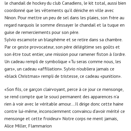
le chandail de hockey du club Canadiens, le kit total, aussi bien
coordonné que les vêtements qu’il déniche en ville avec
Ninon. Pour mettre un peu de sel dans les plaies, son frère au
regard narquois le somme d’essayer le chandail et la tuque en
guise de remerciements pour son père.
Sylvio escamote un blasphème et se retire dans sa chambre.
Par ce geste provocateur, son père délégitime ses goûts et
son être tout entier, une mission pour ramener fiston à l’ordre.
Un cadeau rempli de symbolique «Tu seras comme nous, les
gars», un cadeau «affiliation». Sylvio n’oubliera jamais ce
«black Christmas» rempli de tristesse, ce cadeau «punition».
«Son fils, ce garçon clairvoyant, perce à ce jour ce mensonge,
se rend compte que le souci permanent des apparences n’a
rien à voir avec le véritable amour….Il dirige donc cette haine
contre lui-même, inconsciemment convaincu d’avoir mérité ce
mensonge et cette froideur» Notre corps ne ment jamais,
Alice Miller, Flammarion