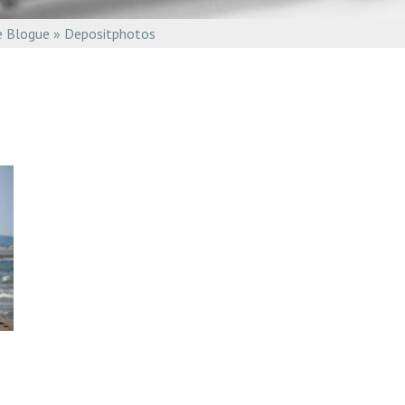
REVUE ZINC
e Blogue
»
Depositphotos
L’INFOLETTRE LES 