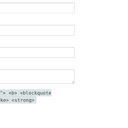
"> <b> <blockquote
ike> <strong>