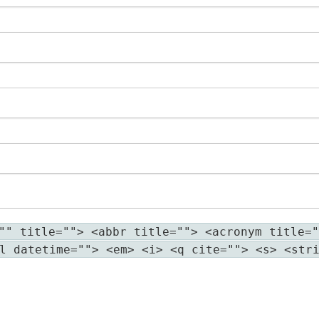
"" title=""> <abbr title=""> <acronym title="
l datetime=""> <em> <i> <q cite=""> <s> <str