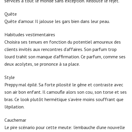
services à tout le monde sans exception. Redoute le rejet.
Quête
Quête d’amour. Il jalouse les gars bien dans leur peau.
Habitudes vestimentaires
Choisira ses tenues en fonction du potentiel amoureux des
clients invités aux rencontres d’affaires. Son parfum trop
lourd trahit son manque d’affirmation. Ce parfum, comme ses
deux acolytes, se prononce à sa place.
Style
Preppy mal épilé. Sa forte pilosité le gêne et contraste avec
son air bon enfant. Il camoufle alors son cou, son torse et ses
bras. Ce look plutôt hermétique s’avère moins souffrant que
l’épilation.
Cauchemar
Le pire scénario pour cette meute: l’embauche d’une nouvelle